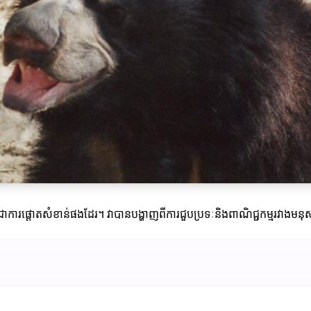
សគឺជាការផ្តោតសំខាន់ផងដែរ។ វាបានបង្ហាញពីការជួបប្រទៈនិងពាណិជ្ជកម្មរវាងមន