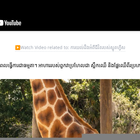
▶
Watch Video related to: ការយល់ដឹងអំពីជីវិតរបស់ស្លុតហ្វីស
ធ្វើការជាធម្មតា។ អាហាររបស់ពួកវាប្រហែលជា ស្លឹកឈើ និងផ្លែឈើពីរប្រភ