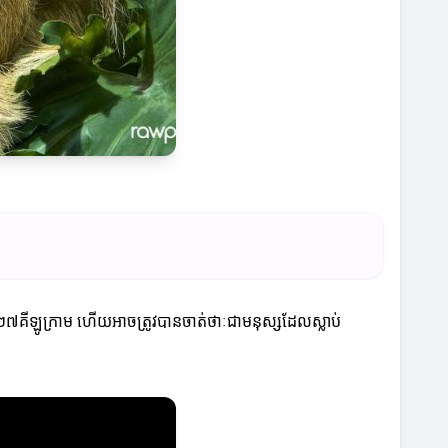
ៅ២៧គីឡូក្រាម ហើយអាចត្រូវបានចាត់ថាៈជាមនុស្សដែលស្លាប់