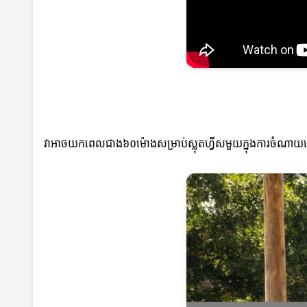
វាអាចយកពេលជាង៦០ម៉ោងសម្រាប់ស្លុតហ្វីសមួយក្នុងការចំណាយពេល