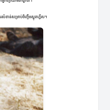
កអ្នកព្យាយាមរកពួកវា។
ខាន់សម្រាប់ចិញ្ចឹមស្លុតហ្វីស។