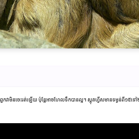
 ពួកវាមិនចេះរត់ឡើយ ប៉ុន្តែអាចហែលទឹកបានល្អ។ ស្លុតហ្វីសមានទម្ងន់ពី១៥ទ