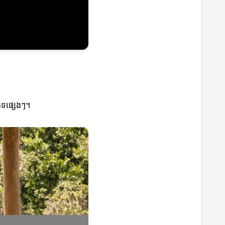
េទផ្សេងៗ។