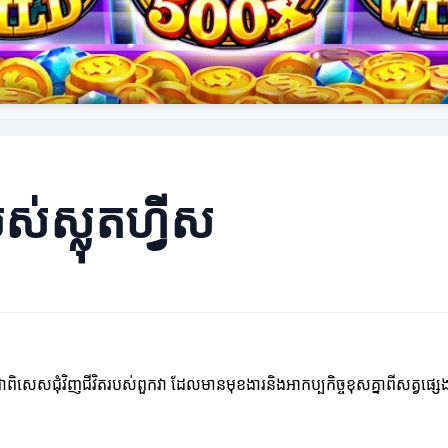
ស់ស្លុតហ្វីស
ពិសេសជុំវិញជីវិតរបស់ពួកវា ដែលមានមុខងារនិងអាកប្បកិច្ចខុសគ្នាពីសត្វផ្សេ