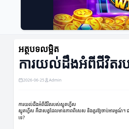
អត្ថបទលម្អិត
ការយល់ដឹងអំពីជីវិតរប
2026-06-25
Admin
ការយល់ដឹងអំពីជីវិតរបស់ស្លុតហ្វីស
ស្លុតហ្វីស គឺជាសត្វដែលមានភាពពិសេស និងគួរឱ្យចាប់អារម្មណ៍។ ជា
ទេ?