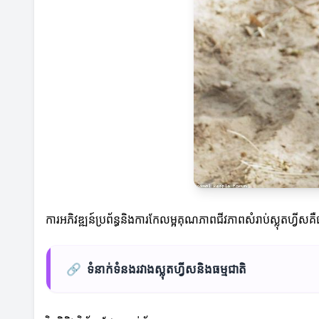
ការអភិវឌ្ឍន៍ប្រព័ន្ធនិងការកែលម្អគុណភាពជីវភាពសំរាប់ស្លុតហ្វី
🔗
ទំនាក់ទំនងរវាងស្លុតហ្វីសនិងធម្មជាតិ