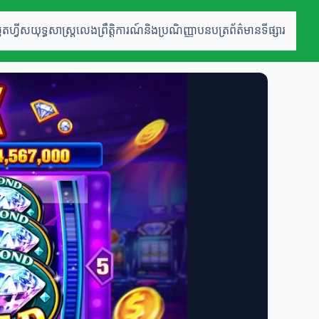
លុតហ្វីស
យុទ្ធសាស្ត្រលេង
ព្រឹត្តិការណ៍និងប្រណិញ្ញាបនបត្រ
ព័ត៌មានទីផ្សារ