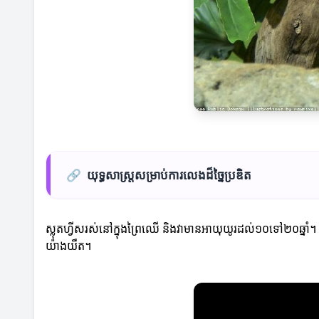
🔗
យុទ្ធសាស្ត្រសម្រាប់ការលេងដ៏ច្នៃប្រឌិត
ស្លុតហ្វីសរស់នៅក្នុងព្រៃឈើ និងវាមានអាយុយូរដល់១០ទៅ២០ឆ្នាំ។
យ៉ាងយឺត។