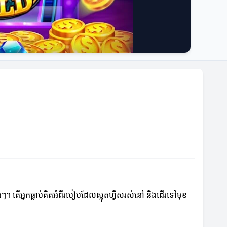
ងៗ។ តើអ្នកធ្លាប់គិតអំពីរបៀបដែលស្លុតហ្វីសរស់នៅ និងដើរទៅមុខ