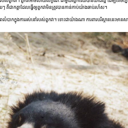
្ថានរបស់ពួកវា។ ពួកវាអាចលាយលក្ខណៈជាមួយស្លឹកឈើបានយ៉ាងល្អ ដើម្បីគេចភ្នែ
យៗ គឺជាកត្តាដែលធ្វើឲ្យពួកវាមិនត្រូវបានកាន់កាប់យ៉ាងឆាប់រហ័ស។
ពលំបាកក្នុងការរស់នៅរបស់ពួកវា។ ទោះជាយ៉ាងណា ការពារបរិស្ថាននេះមានសារសំ