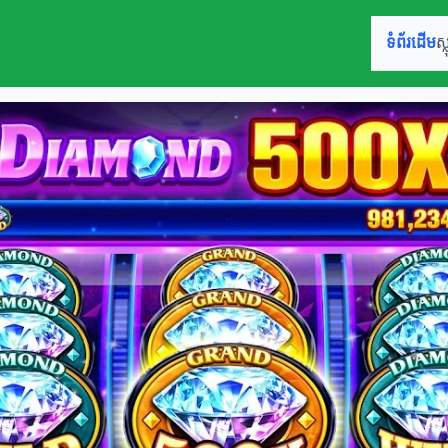
ទំព័រដើម
ស្