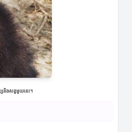
ុស្សនិងសត្វមួយនេះ។