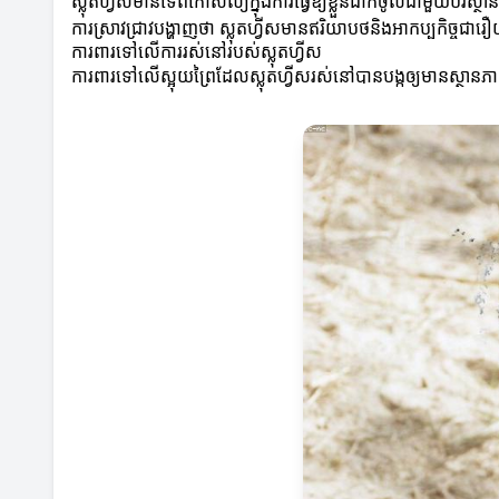
ស្លុតហ្វីសមានទេពកោសល្យក្នុងការធ្វើឱ្យខ្លួនដាក់ចូលជាមួយបរិស
ការស្រាវជ្រាវបង្ហាញថា ស្លុតហ្វីសមានឥរិយាបថនិងអាកប្បកិច្ចជារឿ
ការពារទៅលើការរស់នៅរបស់ស្លុតហ្វីស
ការពារទៅលើស្អុយព្រៃដែលស្លុតហ្វីសរស់នៅបានបង្កឲ្យមានស្ថានភា