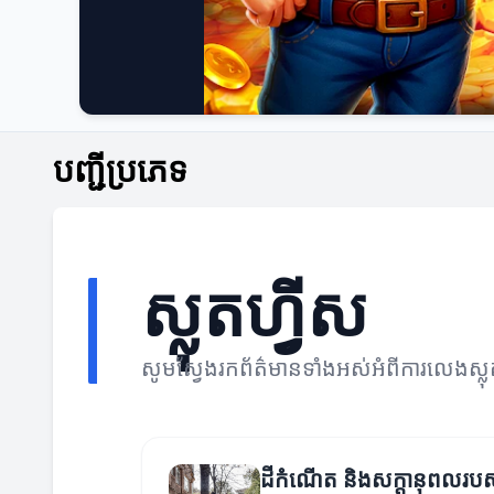
បញ្ជីប្រភេទ
ស្លុតហ្វីស
សូមស្វែងរកព័ត៌មានទាំងអស់អំពីការលេងស្លុ
ដីកំណើត និងសក្ដានុពលរបស់