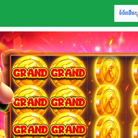
ទំព័រដើម
ស្