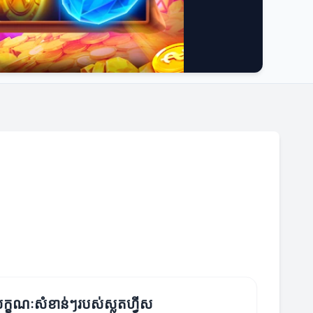
ក្ខណៈសំខាន់ៗរបស់ស្លុតហ្វីស