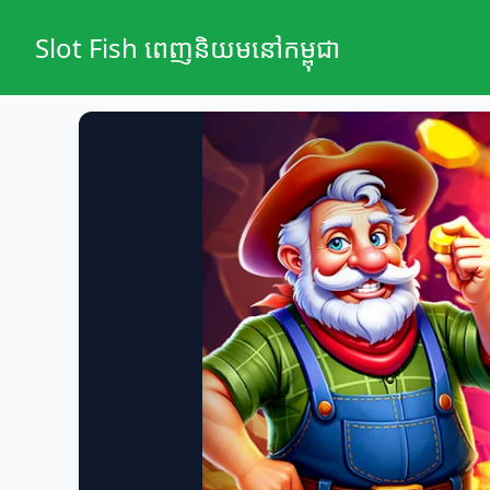
Slot Fish ពេញនិយមនៅកម្ពុជា