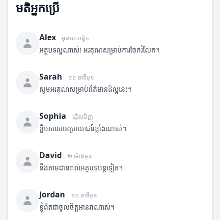
មតិអ្នកប្រើ
Alex
មុននេះបន្តិច
អត្ថបទល្អណាស់! អរគុណសម្រាប់ការចែករំលែក។
Sarah
១០ នាទីមុន
សូមអរគុណសម្រាប់ព័ត៌មានដ៏ល្អនេះ។
Sophia
ម្សិលមិញ
ខ្លឹមសារមានប្រយោជន៍ខ្លាំងណាស់។
David
២ ម៉ោងមុន
នឹងតាមដានរាល់អត្ថបទបន្តទៀត។
Jordan
១០ នាទីមុន
ខ្ញុំពិតជាចូលចិត្តអានវាណាស់។