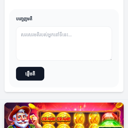
បញ្ចេញមតិ
ផ្ញើមតិ