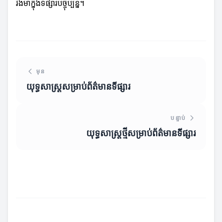
រឹងមាំក្នុងទីផ្សារបច្ចុប្បន្ន។
មុន
យុទ្ធសាស្ត្រ​សម្រាប់​ព័ត៌មាន​ទីផ្សារ
បន្ទាប់
យុទ្ធសាស្ត្រថ្មីសម្រាប់ព័ត៌មានទីផ្សារ