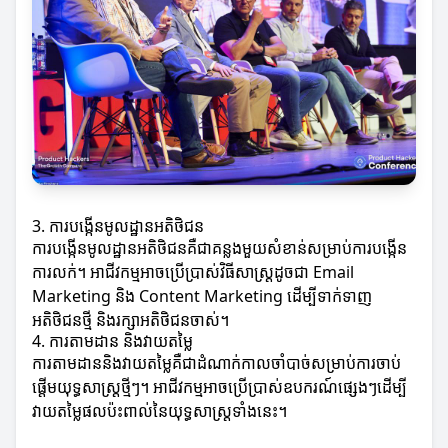
3. ការបង្កើនមូលដ្ឋានអតិថិជន
ការបង្កើនមូលដ្ឋានអតិថិជនគឺជាគន្លងមួយសំខាន់សម្រាប់ការបង្កើន
ការលក់។ អាជីវកម្មអាចប្រើប្រាស់វិធីសាស្ត្រដូចជា Email
Marketing និង Content Marketing ដើម្បីទាក់ទាញ
អតិថិជនថ្មី និងរក្សាអតិថិជនចាស់។
4. ការតាមដាន និងវាយតម្លៃ
ការតាមដាននិងវាយតម្លៃគឺជាដំណាក់កាលចាំបាច់សម្រាប់ការចាប់
ផ្តើមយុទ្ធសាស្ត្រថ្មីៗ។ អាជីវកម្មអាចប្រើប្រាស់ឧបករណ៍ផ្សេងៗដើម្បី
វាយតម្លៃផលប៉ះពាល់នៃយុទ្ធសាស្ត្រទាំងនេះ។