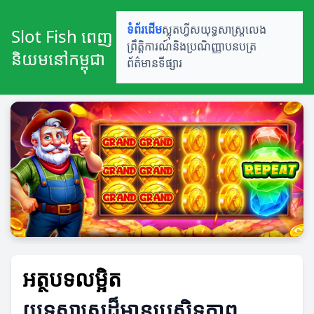
ទំព័រដើម
ស្លុតហ្វីស
យុទ្ធសាស្ត្រលេង
Slot Fish ពេញ
ព្រឹត្តិការណ៍និងប្រណិញ្ញាបនបត្រ
និយមនៅកម្ពុជា
ព័ត៌មានទីផ្សារ
អត្ថបទលម្អិត
យុទ្ធសាស្ត្រដ៏មានប្រសិទ្ធភាព