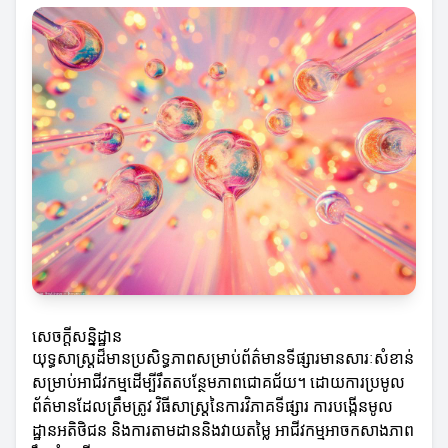
សេចក្តីសន្និដ្ឋាន
យុទ្ធសាស្ត្រដ៏មានប្រសិទ្ធភាពសម្រាប់ព័ត៌មានទីផ្សារមានសារៈសំខាន់
សម្រាប់អាជីវកម្មដើម្បីរឹតតបន្ថែមភាពជោគជ័យ។ ដោយការប្រមូល
ព័ត៌មានដែលត្រឹមត្រូវ វិធីសាស្ត្រនៃការវិភាគទីផ្សារ ការបង្កើនមូល
ដ្ឋានអតិថិជន និងការតាមដាននិងវាយតម្លៃ អាជីវកម្មអាចកសាងភាព