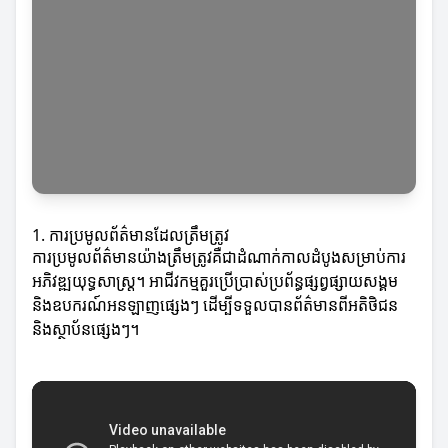
1. ការប្រមូលព័ត៌មានដែលត្រឹមត្រូវ
ការប្រមូលព័ត៌មានយ៉ាងត្រឹមត្រូវគឺជាដំណាក់កាលដំបូងសម្រាប់ការ
អភិវឌ្ឍយុទ្ធសាស្ត្រ។ អាជីវកម្មគួរប្រើប្រាស់ប្រព័ន្ធផ្សព្វផ្សាយសង្គម
និងឧបករណ៍អនឡាញផ្សេងៗ ដើម្បីទទួលបានព័ត៌មានពីអតិថិជន
និងស្ថាប័នផ្សេងៗ។