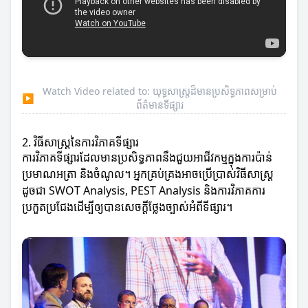
Watch Video related to: យុទ្ធសាស្ត្រដ៏មានប្រសិទ្ធភាពសម្រាប់
▶
ព័ត៌មានទីផ្សារ
2. វិធីសាស្ត្រនៃការវិភាគទីផ្សារ
ការវិភាគទីផ្សារដែលមានប្រសិទ្ធភាពនឹងជួយអាជីវកម្មក្នុងការប៉ាន់
ប្រមាណអត្រា និងចំណូល។ អ្នកគ្រប់គ្រងអាចប្រើប្រាស់វិធីសាស្ត្រ
ដូចជា SWOT Analysis, PEST Analysis និងការវិភាគការ
ប្រកួតប្រជែងដើម្បីឲ្យបានសេចក្តីថ្លែងច្បាស់អំពីទីផ្សារ។