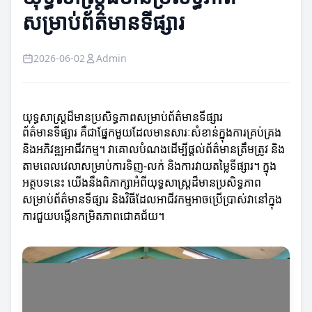
សម្រាប់ព័ត៌មានទីផ្សារ
2026-06-02
Admin
យុទ្ធសាស្ត្រដ៏មានប្រសិទ្ធភាពសម្រាប់ព័ត៌មានទីផ្សារ
ព័ត៌មានទីផ្សារ គឺជាផ្នែកមួយដែលមានសារៈសំខាន់ក្នុងការគ្រប់គ្រង
និងអភិវឌ្ឍអាជីវកម្ម។ វាគោលបំណងដើម្បីផ្តល់ព័ត៌មានត្រឹមត្រូវ និង
តាមពេលវេលាសម្រាប់ការទិញ-លក់ និងការវាយតម្លៃទីផ្សារ។ ក្នុង
អត្ថបទនេះ យើងនឹងពិភាក្សាអំពីយុទ្ធសាស្ត្រដ៏មានប្រសិទ្ធភាព
សម្រាប់ព័ត៌មានទីផ្សារ និងវិធីដែលអាជីវកម្មអាចប្រើប្រាស់វានៅក្នុង
ការជួយបង្កើនកម្រិតភាពជោគជ័យ។