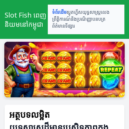
ទំព័រដើម
ស្លុតហ្វីស
យុទ្ធសាស្ត្រលេង
Slot Fish ពេញ
ព្រឹត្តិការណ៍និងប្រណិញ្ញាបនបត្រ
និយមនៅកម្ពុជា
ព័ត៌មានទីផ្សារ
អត្ថបទលម្អិត
យុទ្ធសាស្ត្រដ៏មានប្រសិទ្ធភាពក្នុង