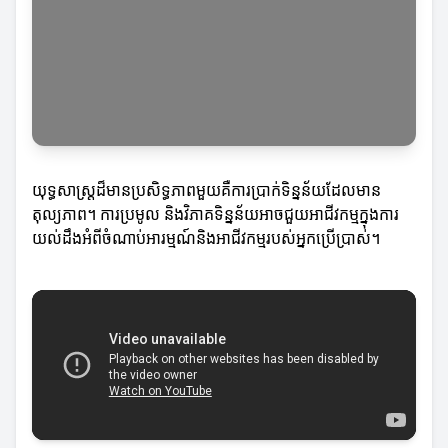
យុទ្ធសាស្ត្រដ៏មានប្រសិទ្ធភាពមួយគឺការប្រាក់ទិន្នន័យដែលមាន
តុល្យភាព។ ការប្រមូល និងវិភាគទិន្នន័យអាចជួយអាជីវកម្មក្នុងការ
យល់ដឹងអំពីចំណាប់អារម្មណ៍និងអាជីវកម្មរបស់អ្នកប្រើប្រាស់។