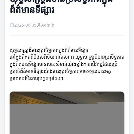
ព័ត៌មានទីផ្សារ
2026-06-05
Admin
យុទ្ធសាស្ត្រដ៏មានប្រសិទ្ធភាពក្នុងព័ត៌មានទីផ្សារ
នៅក្នុងពិភពឌីជីថលវិស័យនាពេលនេះ យុទ្ធសាស្ត្រដ៏មានប្រសិទ្ធភាព
ក្នុងព័ត៌មានទីផ្សារមានសារៈសំខាន់យ៉ាងខ្លាំង។ អាជីវកម្មដែលប្រើ
ប្រាស់ព័ត៌មានទីផ្សារយ៉ាងមានប្រសិទ្ធភាពអាចទទួលបានអត្ថ
ប្រយោជន៍នៃការប្រកួតប្រជែង។