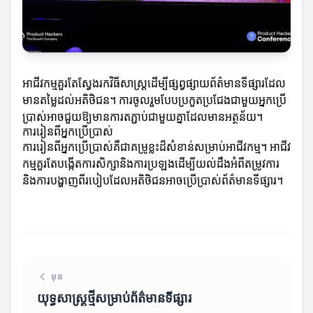
អាជីវកម្មគួរតែស្វែងរកវិធីសាស្ត្រដើម្បីផ្សព្វផ្សាយព័ត៌មានទីផ្សារដែល
មានតម្លៃដល់អតិថិជន។ ការចូលរួមបែបប្រកួតប្រជែងជាមួយអ្នកប្រើ
ប្រាស់អាចជួយឱ្យមានការតភ្ជាប់ជាមួយគ្នាដែលមានអត្ថន័យ។
ការរៀនពីអ្នកប្រើប្រាស់
ការរៀនពីអ្នកប្រើប្រាស់គឺជាគម្រូខ្លះដ៏សំខាន់សម្រាប់អាជីវកម្ម។ អាជីវ
កម្មគួរតែបង្កើតការសិក្សានិងការប្រឡងដើម្បីយល់ដឹងអំពីតម្រូវការ
និងការបង្ហាញពីរបៀបដែលអតិថិជនអាចប្រើប្រាស់ព័ត៌មានទីផ្សារ។
មុន
យុទ្ធសាស្ត្រថ្មីសម្រាប់ព័ត៌មានទីផ្សារ