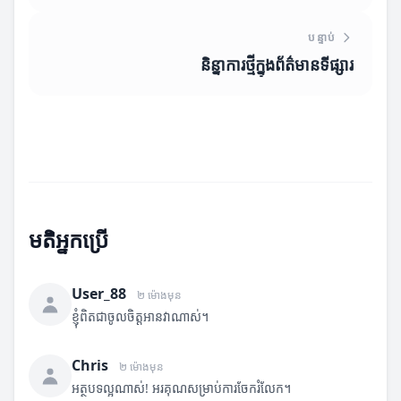
បន្ទាប់
និន្នាការថ្មីក្នុងព័ត៌មានទីផ្សារ
មតិអ្នកប្រើ
User_88
២ ម៉ោងមុន
ខ្ញុំពិតជាចូលចិត្តអានវាណាស់។
Chris
២ ម៉ោងមុន
អត្ថបទល្អណាស់! អរគុណសម្រាប់ការចែករំលែក។