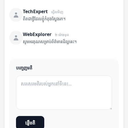
TechExpert
ម្សិលមិញ
ពិតជាអ្វីដែលខ្ញុំកំពុងស្វែងរក។
WebExplorer
២ ម៉ោងមុន
សូមអរគុណសម្រាប់ព័ត៌មានដ៏ល្អនេះ។
បញ្ចេញមតិ
ផ្ញើមតិ