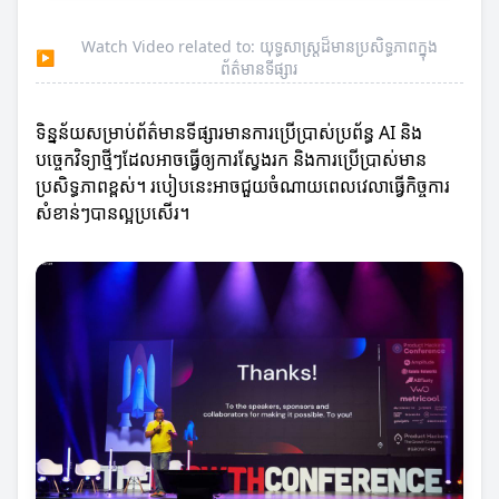
Watch Video related to: យុទ្ធសាស្ត្រដ៏មានប្រសិទ្ធភាពក្នុង
▶
ព័ត៌មានទីផ្សារ
ទិន្នន័យសម្រាប់ព័ត៌មានទីផ្សារមានការប្រើប្រាស់ប្រព័ន្ធ AI និង
បច្ចេកវិទ្យាថ្មីៗដែលអាចធ្វើឲ្យការស្វែងរក និងការប្រេីប្រាស់មាន
ប្រសិទ្ធភាពខ្ពស់។ របៀបនេះអាចជួយចំណាយពេលវេលាធ្វើកិច្ចការ
សំខាន់ៗបានល្អប្រសើរ។