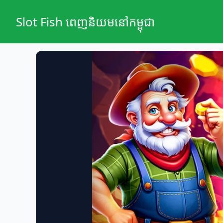
Slot Fish ពេញនិយមនៅកម្ពុជា