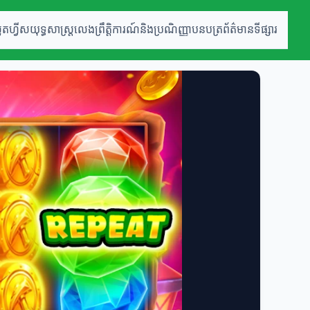
លុតហ្វីស
យុទ្ធសាស្ត្រលេង
ព្រឹត្តិការណ៍និងប្រណិញ្ញាបនបត្រ
ព័ត៌មានទីផ្សារ