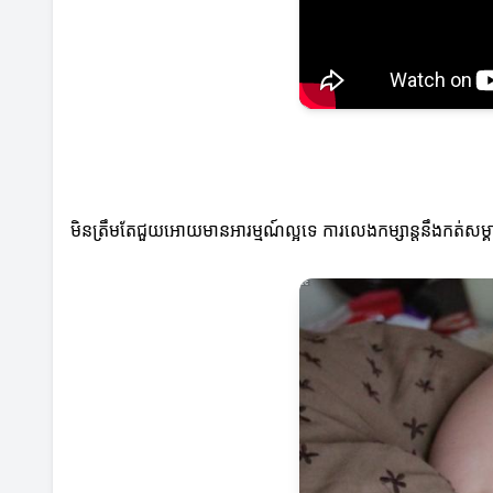
មិនត្រឹមតែជួយអោយមានអារម្មណ៍ល្អទេ ការលេងកម្សាន្តនឹងកត់សម្គា