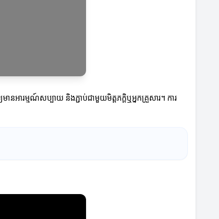
នអារម្មណ៍សប្បាយ និងភ្ជាប់ជាមួយមិត្តភក្តិឬអ្នកគ្រួសារ។ ការ