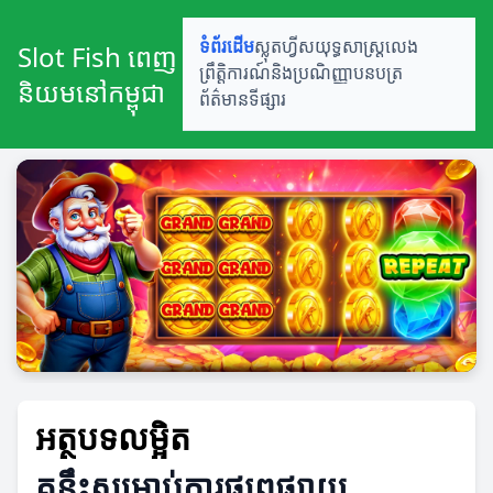
ទំព័រដើម
ស្លុតហ្វីស
យុទ្ធសាស្ត្រលេង
Slot Fish ពេញ
ព្រឹត្តិការណ៍និងប្រណិញ្ញាបនបត្រ
និយមនៅកម្ពុជា
ព័ត៌មានទីផ្សារ
អត្ថបទលម្អិត
គន្លឹះសម្រាប់ការផ្សព្វផ្សាយ