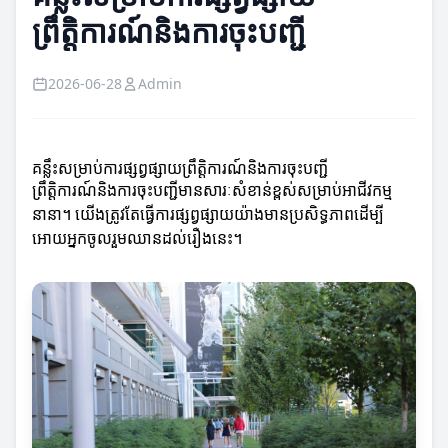
ព្រឹត្តិការណ៍និងការចុះបញ្ជី
2026-06-28
Admin
គន្លឹះសម្រាប់ការផ្សព្វផ្សាយព្រឹត្តិការណ៍និងការចុះបញ្ជី
ព្រឹត្តិការណ៍និងការចុះបញ្ជីមានសារៈសំខាន់ខ្ពស់សម្រាប់អាជីវកម្ម
នានា។ យើងត្រូវតែធ្វើការផ្សព្វផ្សាយយ៉ាងមានប្រសិទ្ធភាពដើម្បី
អោយអ្នកចូលរួមឈានដល់រឿងនេះ។