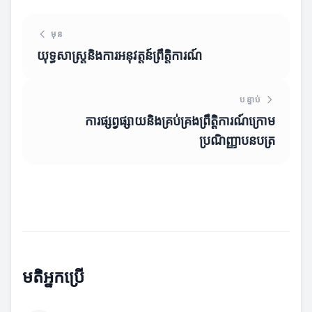
មុន
យុទ្ធសាស្ត្រនិងការអនុវត្តន៍ព្រឹត្តិការណ៍
បន្ទាប់
ការផ្សព្វផ្សាយនិងគ្រប់គ្រងព្រឹត្តិការណ៍ក្រោម
ប្រណិញ្ញាបនបត្រ
មតិអ្នកប្រើ