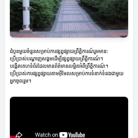
ដំបូនមួយចំនួនសម្រាប់ការផ្សព្វផ្សាយព្រឹត្តិការណ៍រួមមាន:
ប្រើប្រាស់បណ្ដាញសង្គមដើម្បីផ្សព្វផ្សាយព្រឹត្តិការណ៍។
បង្កើតគេហទំព័រដែលមានព័ត៌មានលម្អិតអំពីព្រឹត្តិការណ៍។
ប្រើប្រាស់ការផ្សព្វផ្សាយតាមអ៊ីមែលសម្រាប់ការទំនាក់ទំនងជាមួយ
អ្នកចូលរួម។