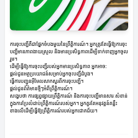
ការចុះបញ្ជីគឺជាផ្នែកចំបងមួយនៃព្រឹត្តិការណ៍។ អ្នកត្រូវតែធ្វើឱ្យការចុះ
បញ្ជីមានភាពងាយស្រួល និងមានប្រសិទ្ធភាពដើម្បីទាក់ទាញអ្នកចូល
រួម។
ដើម្បីធ្វើឱ្យការចុះបញ្ជីរបស់អ្នកមានប្រសិទ្ធភាព អ្នកអាច:
ផ្តល់ជូនអត្ថប្រយោជន៍សម្រាប់អ្នកចុះបញ្ជីដំបូង។
ធ្វើការបញ្ជូនអ៊ីមែលសាកសួរពីការចុះបញ្ជី។
ផ្តល់ជូនព័ត៌មានថ្មីៗអំពីព្រឹត្តិការណ៍។
សង្ខេបថា ការផ្សព្វផ្សាយព្រឹត្តិការណ៍ និងការចុះបញ្ជីមានសារៈសំខាន់
ក្នុងការប្រែលំដាប់ព្រឹត្តិការណ៍របស់អ្នក។ អ្នកគួរតែអនុវត្តន៍គន្លឹះ
ខាងលើដើម្បីធ្វើឱ្យព្រឹត្តិការណ៍របស់អ្នកជោគជ័យ។