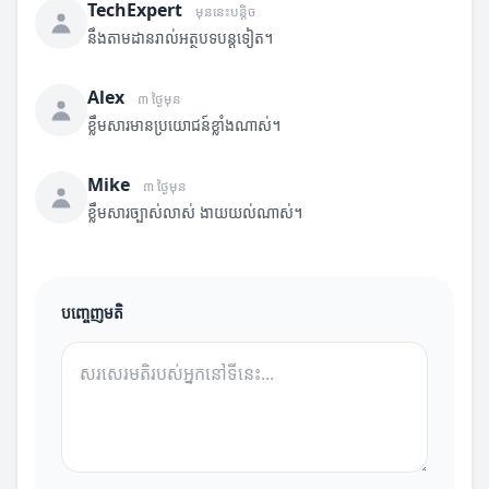
TechExpert
មុននេះបន្តិច
នឹងតាមដានរាល់អត្ថបទបន្តទៀត។
Alex
៣ ថ្ងៃមុន
ខ្លឹមសារមានប្រយោជន៍ខ្លាំងណាស់។
Mike
៣ ថ្ងៃមុន
ខ្លឹមសារច្បាស់លាស់ ងាយយល់ណាស់។
បញ្ចេញមតិ