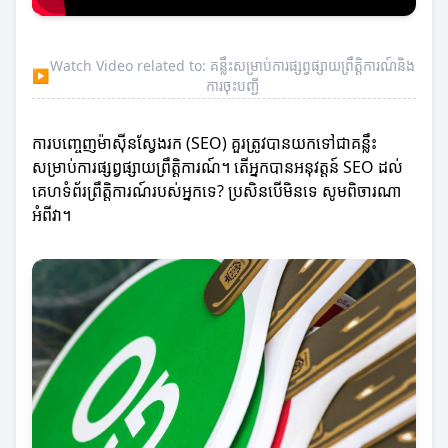
Watch Video related to: គន្លឹះសម្រាប់ការផ្សព្វផ្សាយព្រឹត្តិការណ៍និង
▶
ការចុះបញ្ជី
ការបញ្ចេញម៉ាស៊ីនស្វែងរក (SEO) គួរត្រូវបានយកទៅជាគន្លឹះ
សម្រាប់ការផ្សព្វផ្សាយព្រឹត្តិការណ៍។ តើអ្នកបានអនុវត្តន៍ SEO ដល់
គេហទំព័រព្រឹត្តិការណ៍របស់អ្នកទេ? ប្រសិនបើមិនទេ សូមពិចារណា
អំពីវា។